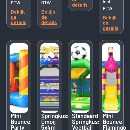
incl.
BTW
BTW
details
BTW
Bekijk
Bekijk
de
de
Bekijk
details
details
de
details
Mini
Springkussen
Standaard
Mini
Bounce
Emoij
Springkussen
Bounce
Party
5x4m
Voetbal
Flamingo