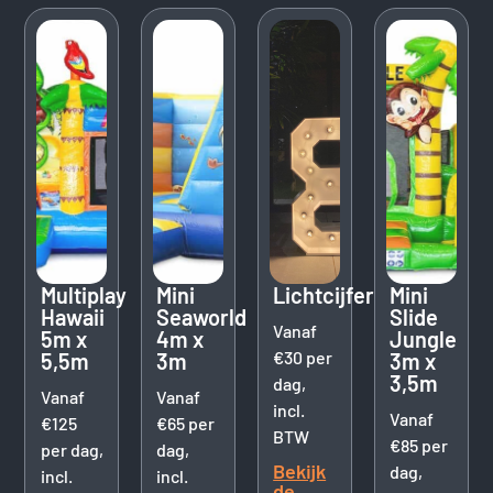
Multiplay
Mini
Lichtcijfers
Mini
Hawaii
Seaworld
Slide
Vanaf
5m x
4m x
Jungle
€30 per
5,5m
3m
3m x
3,5m
dag,
Vanaf
Vanaf
incl.
Vanaf
€125
€65 per
BTW
€85 per
per dag,
dag,
Bekijk
dag,
incl.
incl.
de