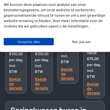
We kunnen deze plaatsen voor analyse van onze
bezoekersgegevens, om onze website te verbeteren,
gepersonaliseerde inhoud te tonen en om u een geweldige
Combo
Combo
Stormbaan
Springkus
website-ervaring te bieden. Voor meer informatie over de
Slide
Slide
17m
4x3m
cookies die we gebruiken opent u de instellingen.
Party
Candyland
Jungle
Mini
5m x
5m x
Feest
Vanaf
4m
4m
met
Accepteer alles
Nee, pas aan
€295,00
dak
Vanaf
Vanaf
per dag,
Vanaf
€100,00
€100,00
incl.
€75,00
per dag,
per dag,
BTW
per dag,
incl.
incl.
Bekijk
incl.
BTW
BTW
de
BTW
details
Bekijk
Bekijk
de
de
Bekijk
details
details
de
details