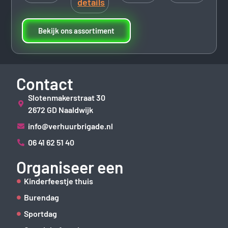
details
Bekijk ons assortiment
Contact
Slotenmakerstraat 30
2672 GD Naaldwijk
info@verhuurbrigade.nl
06 41 62 51 40
Organiseer een
Kinderfeestje thuis
Burendag
Sportdag