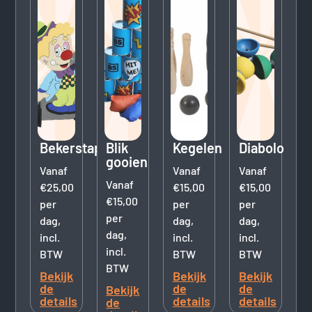
Bekerstapelen
Blik
Kegelen
Diabolo
gooien
Vanaf
Vanaf
Vanaf
Vanaf
€25,00
€15,00
€15,00
€15,00
per
per
per
per
dag,
dag,
dag,
dag,
incl.
incl.
incl.
incl.
BTW
BTW
BTW
BTW
Bekijk
Bekijk
Bekijk
de
de
de
Bekijk
details
details
details
de