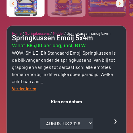
Home
/
Springkussens
/
Middel
/ Springkussen Emoij 5x4m
Springkussen Emoij 5x4m
Vanaf €85,00 per dag, incl. BTW
WOW! SMILE! Dit Standaard Emoji Springkussen is
de blikvanger onder de springkussens. Van blij tot
grappig en van gek tot sarcastisch; alle emoties
komen voorbij in dit vrolijke speelparadijs. Welke
achtbaan aan...
Verder lezen
Kies een datum
❯