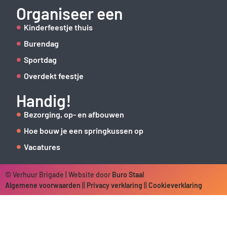
Organiseer een
Kinderfeestje thuis
Burendag
Sportdag
Overdekt feestje
Handig!
Bezorging, op- en afbouwen
Hoe bouw je een springkussen op
Vacatures
© Verhuur Brigade | Website door
Buro Staal
Algemene voorwaarden
||
Privacy verklaring
||
Cookieverklaring