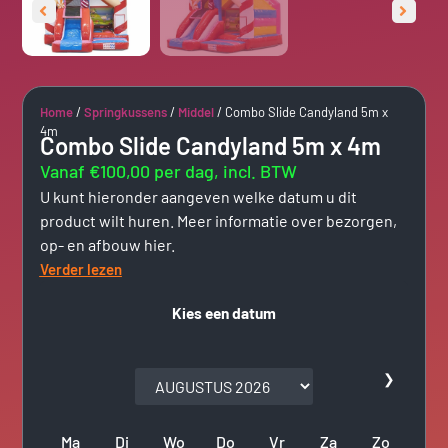
Home
/
Springkussens
/
Middel
/ Combo Slide Candyland 5m x
4m
Combo Slide Candyland 5m x 4m
Vanaf €100,00 per dag, incl. BTW
U kunt hieronder aangeven welke datum u dit
product wilt huren. Meer informatie over bezorgen,
op- en afbouw hier.
Verder lezen
Kies een datum
❯
Ma
Di
Wo
Do
Vr
Za
Zo