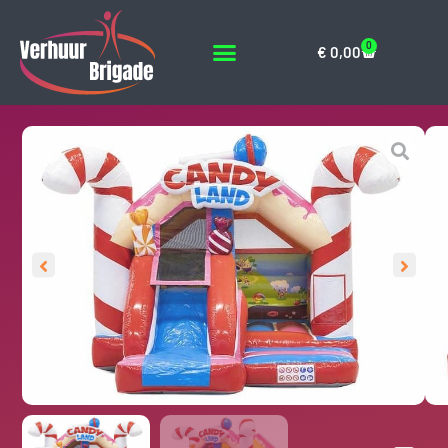
0
€
0,00