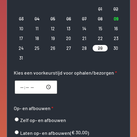
01
02
03
04
05
06
07
08
09
10
11
12
13
14
15
16
17
18
19
20
21
22
23
24
25
26
27
28
29
30
31
Kies een voorkeurstijd voor ophalen/bezorgen
*
Op- en afbouwen
*
Zelf op- en afbouwen
€
30,00
Laten op- en afbouwen(
)