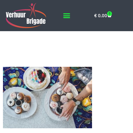
0
€
0,00
hands-summer-party-
colorful-large