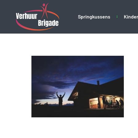
Springkussens
Kinder
Burendag
Geef een reactie