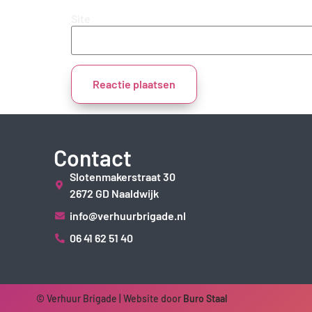
Site
Contact
Slotenmakerstraat 30
2672 GD Naaldwijk
info@verhuurbrigade.nl
06 41 62 51 40
© Verhuur Brigade | Website door
Buro Staal