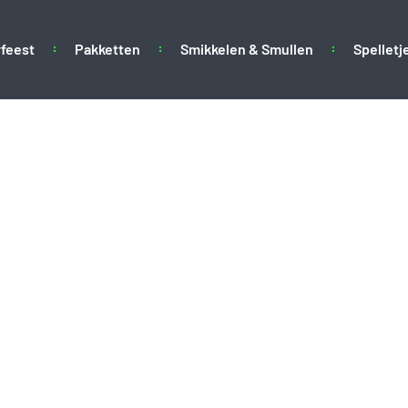
feest
Pakketten
Smikkelen & Smullen
Spelletj