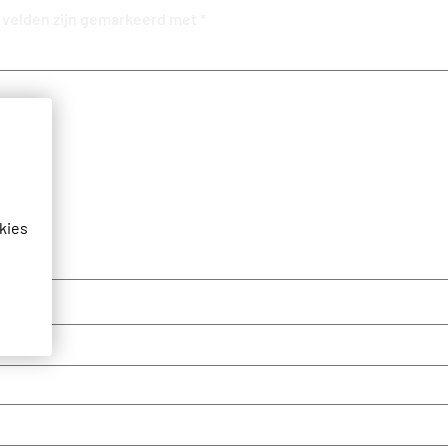
 velden zijn gemarkeerd met
*
kies