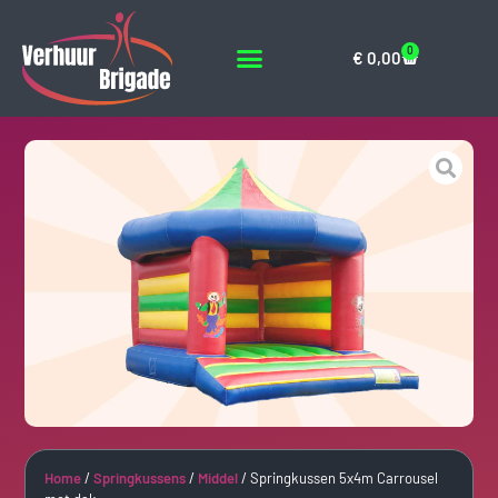
0
€
0,00
Home
/
Springkussens
/
Middel
/ Springkussen 5x4m Carrousel