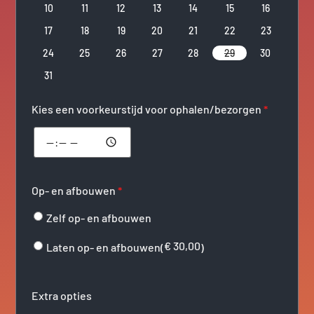
10
11
12
13
14
15
16
17
18
19
20
21
22
23
24
25
26
27
28
29
30
31
Kies een voorkeurstijd voor ophalen/bezorgen
*
Op- en afbouwen
*
Zelf op- en afbouwen
€
30,00
Laten op- en afbouwen(
)
Extra opties