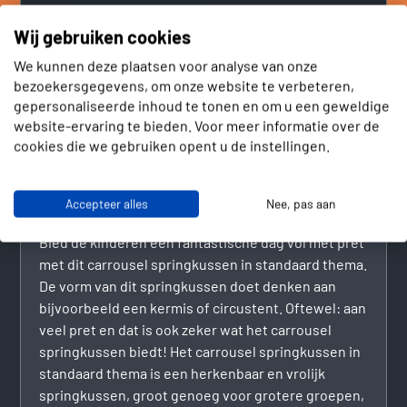
Wij gebruiken cookies
Verder met bestellen
We kunnen deze plaatsen voor analyse van onze
bezoekersgegevens, om onze website te verbeteren,
gepersonaliseerde inhoud te tonen en om u een geweldige
website-ervaring te bieden. Voor meer informatie over de
cookies die we gebruiken opent u de instellingen.
Beschrijving
Accepteer alles
Nee, pas aan
Een fantastische dag vol met pret
Bied de kinderen een fantastische dag vol met pret
met dit carrousel springkussen in standaard thema.
De vorm van dit springkussen doet denken aan
bijvoorbeeld een kermis of circustent. Oftewel: aan
veel pret en dat is ook zeker wat het carrousel
springkussen biedt! Het carrousel springkussen in
standaard thema is een herkenbaar en vrolijk
springkussen, groot genoeg voor grotere groepen,