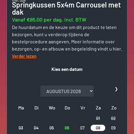
met dak
Springkussen 5x4m Carrousel met
dak
Vanaf €85,00 per dag, incl. BTW
De huurdatum en de keuze om dit product te laten
bezorgen, kunt u verderop tijdens de
bestelprocedure aangeven. Meer informatie over
bezorgen, op- en afbouw en begeleiding vindt u hier.
Verder lezen
Kies een datum
❯
Ma
Di
Wo
Do
Vr
Za
Zo
01
02
03
04
05
06
07
08
09