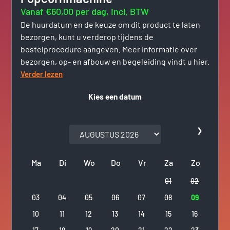
Vanaf €60,00 per dag, incl. BTW
De huurdatum en de keuze om dit product te laten
bezorgen, kunt u verderop tijdens de
bestelprocedure aangeven. Meer informatie over
bezorgen, op- en afbouw en begeleiding vindt u hier.
Verder lezen
Kies een datum
❯
Ma
Di
Wo
Do
Vr
Za
Zo
01
02
03
04
05
06
07
08
09
10
11
12
13
14
15
16