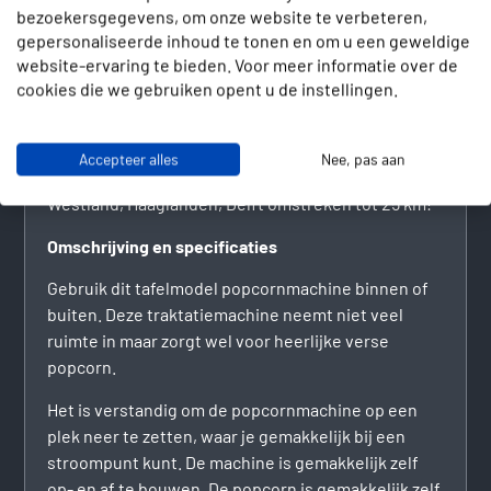
Popcornmachine huren?
bezoekersgegevens, om onze website te verbeteren,
gepersonaliseerde inhoud te tonen en om u een geweldige
Een popcornmachine huren kan eenvoudig via de
website-ervaring te bieden. Voor meer informatie over de
webwinkel. Volg het stappenplan om de
cookies die we gebruiken opent u de instellingen.
popcornmachine te huren en kies daarbij of je extra
porties wilt. Je kunt de gewenste materialen zelf
komen ophalen in Naaldwijk of kiezen voor
Accepteer alles
Nee, pas aan
bezorging. Wij bezorgen met name in de regio
Westland, Haaglanden, Delft omstreken tot 25 km!
Omschrijving en specificaties
Gebruik dit tafelmodel popcornmachine binnen of
buiten. Deze traktatiemachine neemt niet veel
ruimte in maar zorgt wel voor heerlijke verse
popcorn.
Het is verstandig om de popcornmachine op een
plek neer te zetten, waar je gemakkelijk bij een
stroompunt kunt. De machine is gemakkelijk zelf
op- en af te bouwen. De popcorn is gemakkelijk zelf