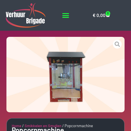
0
€
0,00
Home
/
Smikkelen en Smullen
/ Popcornmachine
Popcornmachine