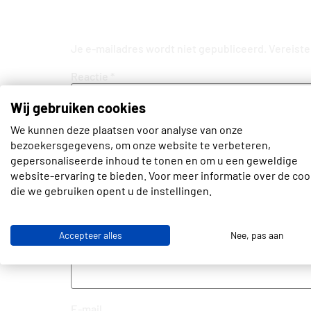
Geef een reactie
Je e-mailadres wordt niet gepubliceerd.
Vereiste
Reactie
*
Wij gebruiken cookies
We kunnen deze plaatsen voor analyse van onze
bezoekersgegevens, om onze website te verbeteren,
gepersonaliseerde inhoud te tonen en om u een geweldige
website-ervaring te bieden. Voor meer informatie over de coo
die we gebruiken opent u de instellingen.
Accepteer alles
Nee, pas aan
Naam
E-mail