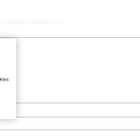
 velden zijn gemarkeerd met
*
kies