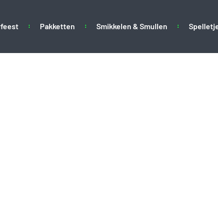
feest
Pakketten
Smikkelen & Smullen
Spelletj
720