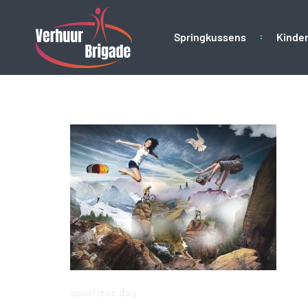
Springkussens
Kinder
sport-562154_960_
sportieve dag