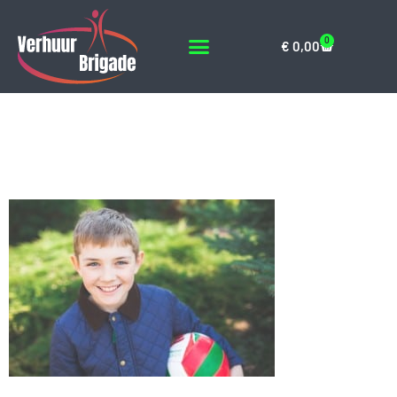
0
€
0,00
people-eyes-playing-
young-large