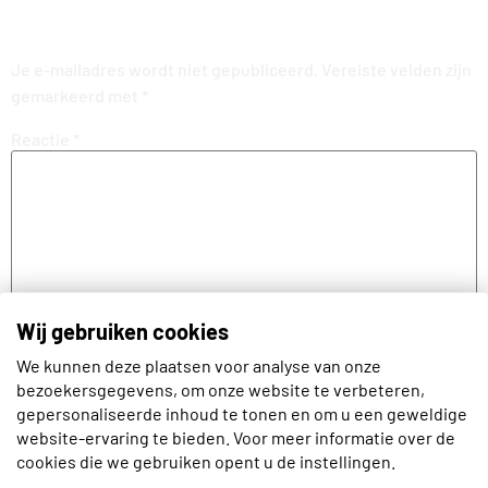
Geef een reactie
Je e-mailadres wordt niet gepubliceerd.
Vereiste velden zijn
gemarkeerd met
*
Reactie
*
Wij gebruiken cookies
We kunnen deze plaatsen voor analyse van onze
bezoekersgegevens, om onze website te verbeteren,
gepersonaliseerde inhoud te tonen en om u een geweldige
Naam
website-ervaring te bieden. Voor meer informatie over de
cookies die we gebruiken opent u de instellingen.