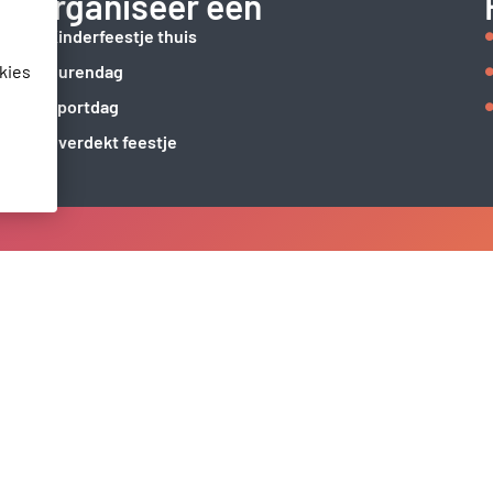
Organiseer een
Kinderfeestje thuis
kies
Burendag
Sportdag
Overdekt feestje