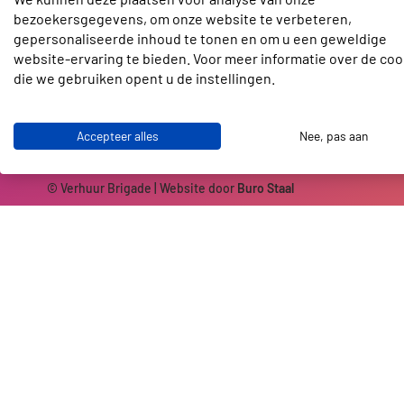
Contact
bezoekersgegevens, om onze website te verbeteren,
Slotenmakerstraat 30
gepersonaliseerde inhoud te tonen en om u een geweldige
2672 GD Naaldwijk
website-ervaring te bieden. Voor meer informatie over de coo
die we gebruiken opent u de instellingen.
info@verhuurbrigade.nl
06 41 62 51 40
Accepteer alles
Nee, pas aan
© Verhuur Brigade | Website door
Buro Staal