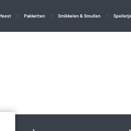
feest
Pakketten
Smikkelen & Smullen
Spelletj
ogo