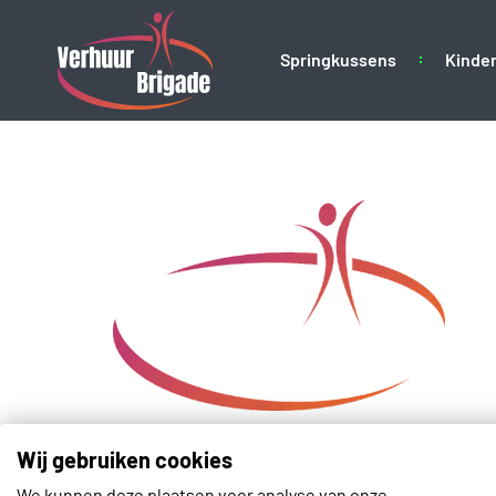
Springkussens
Kinder
Verhuurbrigade – L
Wij gebruiken cookies
We kunnen deze plaatsen voor analyse van onze