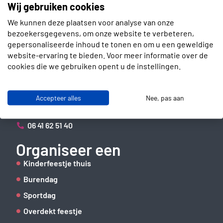
Wij gebruiken cookies
We kunnen deze plaatsen voor analyse van onze
bezoekersgegevens, om onze website te verbeteren,
gepersonaliseerde inhoud te tonen en om u een geweldige
website-ervaring te bieden. Voor meer informatie over de
Contact
cookies die we gebruiken opent u de instellingen.
Slotenmakerstraat 30
2672 GD Naaldwijk
Accepteer alles
Nee, pas aan
info@verhuurbrigade.nl
06 41 62 51 40
Organiseer een
Kinderfeestje thuis
Burendag
Sportdag
Overdekt feestje