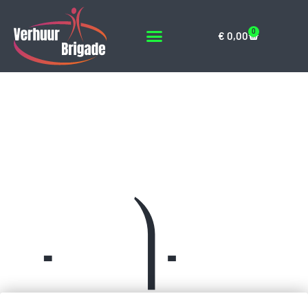
0
€
0,00
Springkussenswit-
blauw