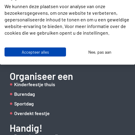
We kunnen deze plaatsen voor analyse van onze
bezoekersgegevens, om onze website te verbeteren,
gepersonaliseerde inhoud te tonen en om u een geweldige
Contact
website-ervaring te bieden. Voor meer informatie over de
cookies die we gebruiken opent u de instellingen.
Slotenmakerstraat 30
2672 GD Naaldwijk
info@verhuurbrigade.nl
Accepteer alles
Nee, pas aan
06 41 62 51 40
Organiseer een
Kinderfeestje thuis
Burendag
Sportdag
Overdekt feestje
Handig!