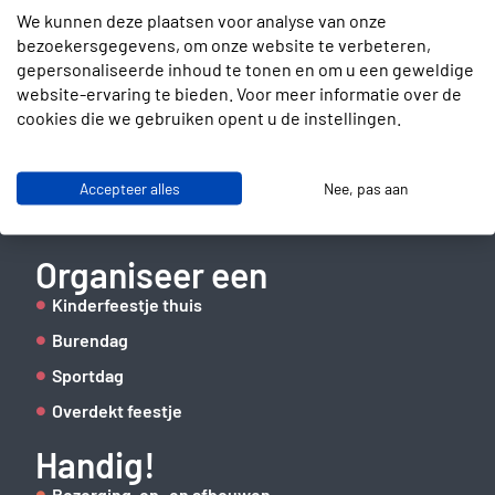
We kunnen deze plaatsen voor analyse van onze
bezoekersgegevens, om onze website te verbeteren,
gepersonaliseerde inhoud te tonen en om u een geweldige
Contact
website-ervaring te bieden. Voor meer informatie over de
cookies die we gebruiken opent u de instellingen.
Slotenmakerstraat 30
2672 GD Naaldwijk
info@verhuurbrigade.nl
Accepteer alles
Nee, pas aan
06 41 62 51 40
Organiseer een
Kinderfeestje thuis
Burendag
Sportdag
Overdekt feestje
Handig!
Bezorging, op- en afbouwen