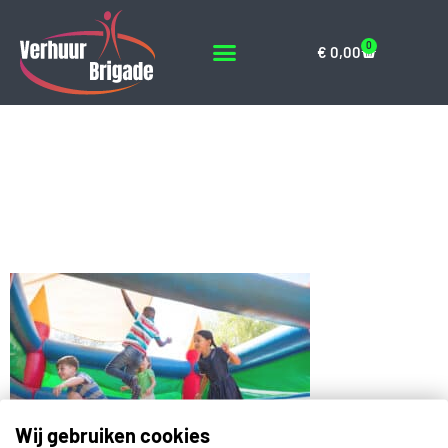
0
€
0,00
Friends jumping on
bouncy castle at
playground
Wij gebruiken cookies