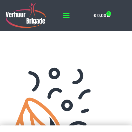
0
€
0,00
Feeste en
Partijenblauw-oranje