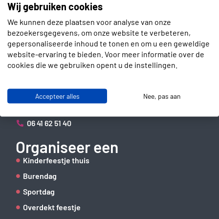
Wij gebruiken cookies
We kunnen deze plaatsen voor analyse van onze
bezoekersgegevens, om onze website te verbeteren,
gepersonaliseerde inhoud te tonen en om u een geweldige
website-ervaring te bieden. Voor meer informatie over de
Contact
cookies die we gebruiken opent u de instellingen.
Slotenmakerstraat 30
2672 GD Naaldwijk
Accepteer alles
Nee, pas aan
info@verhuurbrigade.nl
06 41 62 51 40
Organiseer een
Kinderfeestje thuis
Burendag
Sportdag
Overdekt feestje