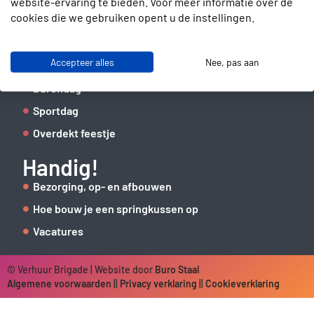
website-ervaring te bieden. Voor meer informatie over de
06 41 62 51 40
cookies die we gebruiken opent u de instellingen.
Organiseer een
Accepteer alles
Nee, pas aan
Kinderfeestje thuis
Burendag
Sportdag
Overdekt feestje
Handig!
Bezorging, op- en afbouwen
Hoe bouw je een springkussen op
Vacatures
© Verhuur Brigade | Website door
Buro Staal
Algemene voorwaarden
||
Privacy verklaring
||
Cookieverklaring