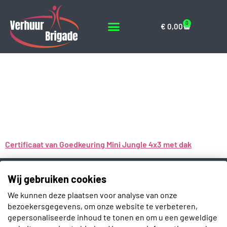
0
€
0,00
Certificaat van
Goedkeuring Mini
Jungle 4×3 met dak
Certificaat van Goedkeuring Mini Jungle 4x3 met dak
Contact
Wij gebruiken cookies
Slotenmakerstraat 30
We kunnen deze plaatsen voor analyse van onze
2672 GD Naaldwijk
bezoekersgegevens, om onze website te verbeteren,
gepersonaliseerde inhoud te tonen en om u een geweldige
info@verhuurbrigade.nl