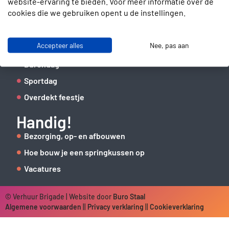
website-ervaring te bieden. Voor meer informatie over de
06 41 62 51 40
cookies die we gebruiken opent u de instellingen.
Organiseer een
Accepteer alles
Nee, pas aan
Kinderfeestje thuis
Burendag
Sportdag
Overdekt feestje
Handig!
Bezorging, op- en afbouwen
Hoe bouw je een springkussen op
Vacatures
© Verhuur Brigade | Website door
Buro Staal
Algemene voorwaarden
||
Privacy verklaring
||
Cookieverklaring