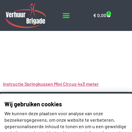
0
€
0,00
Instructie
Springkussen Mini
Circus 4×3 meter
Instructie Springkussen Mini Circus 4x3 meter
Contact
Wij gebruiken cookies
Slotenmakerstraat 30
We kunnen deze plaatsen voor analyse van onze
2672 GD Naaldwijk
bezoekersgegevens, om onze website te verbeteren,
gepersonaliseerde inhoud te tonen en om u een geweldige
info@verhuurbrigade.nl