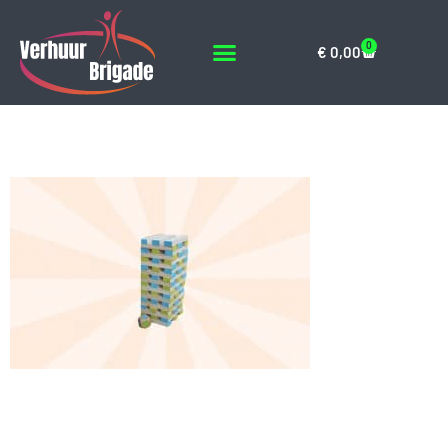
0
€
0,00
Color Jenga
Geef een reactie