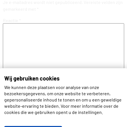
Je e-mailadres wordt niet gepubliceerd.
Vereiste velden zijn
gemarkeerd met
*
Reactie
*
Wij gebruiken cookies
We kunnen deze plaatsen voor analyse van onze
Naam
bezoekersgegevens, om onze website te verbeteren,
gepersonaliseerde inhoud te tonen en om u een geweldige
website-ervaring te bieden. Voor meer informatie over de
cookies die we gebruiken opent u de instellingen.
E-mail