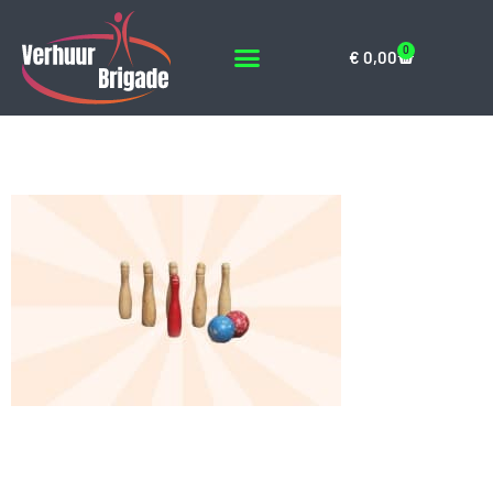
0
€
0,00
Kegelen
Geef een reactie