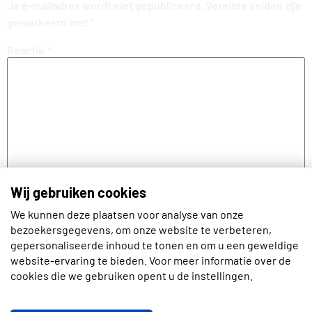
Je e-mailadres wordt niet gepubliceerd.
Vereiste velden zijn
gemarkeerd met
*
Reactie
*
Wij gebruiken cookies
We kunnen deze plaatsen voor analyse van onze
Naam
bezoekersgegevens, om onze website te verbeteren,
gepersonaliseerde inhoud te tonen en om u een geweldige
website-ervaring te bieden. Voor meer informatie over de
cookies die we gebruiken opent u de instellingen.
E-mail