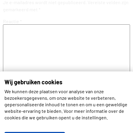
Je e-mailadres wordt niet gepubliceerd.
Vereiste velden zijn
gemarkeerd met
*
Reactie
*
Wij gebruiken cookies
We kunnen deze plaatsen voor analyse van onze
Naam
bezoekersgegevens, om onze website te verbeteren,
gepersonaliseerde inhoud te tonen en om u een geweldige
website-ervaring te bieden. Voor meer informatie over de
cookies die we gebruiken opent u de instellingen.
E-mail