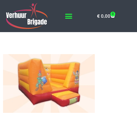
0
€
0,00
Springkussen8
Geef een reactie