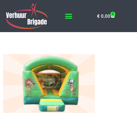
0
€
0,00
springkussen6
Geef een reactie