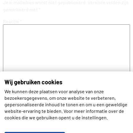
Je e-mailadres wordt niet gepubliceerd.
Vereiste velden zijn
gemarkeerd met
*
Reactie
*
Wij gebruiken cookies
We kunnen deze plaatsen voor analyse van onze
Naam
bezoekersgegevens, om onze website te verbeteren,
gepersonaliseerde inhoud te tonen en om u een geweldige
website-ervaring te bieden. Voor meer informatie over de
cookies die we gebruiken opent u de instellingen.
E-mail