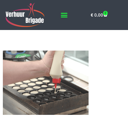
0
€
0,00
IMG_5151
Geef een reactie