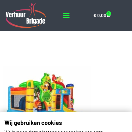
0
€
0,00
Multiplay-Hawaii-
Springkussen-3
Wij gebruiken cookies
We kunnen deze plaatsen voor analyse van onze