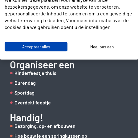
bezoekersgegevens, om onze website te verbeteren,
Contact
gepersonaliseerde inhoud te tonen en om u een geweldige
website-ervaring te bieden. Voor meer informatie over de
Slotenmakerstraat 30
cookies die we gebruiken opent u de instellingen.
2672 GD Naaldwijk
info@verhuurbrigade.nl
Accepteer alles
Nee, pas aan
06 41 62 51 40
Organiseer een
Kinderfeestje thuis
Burendag
Sportdag
Overdekt feestje
Handig!
Bezorging, op- en afbouwen
Hoe bouw je een springkussen op