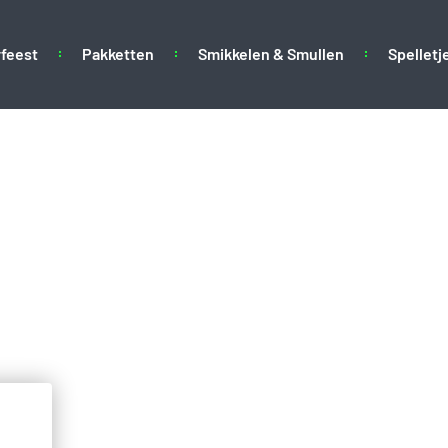
feest
Pakketten
Smikkelen & Smullen
Spelletj
of suikerspin machine (5)