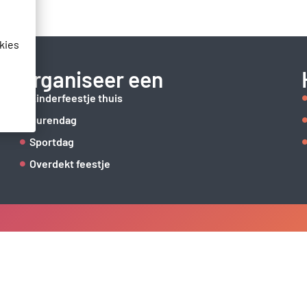
kies
Organiseer een
Kinderfeestje thuis
Burendag
Sportdag
Overdekt feestje