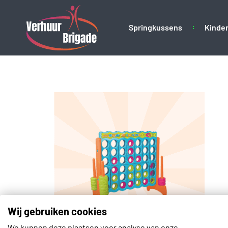
Springkussens
Kinder
Keuze uit popcorn- 
Wij gebruiken cookies
We kunnen deze plaatsen voor analyse van onze