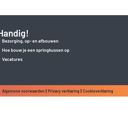
Handig!
Bezorging, op- en afbouwen
Hoe bouw je een springkussen op
Vacatures
Algemene voorwaarden
||
Privacy verklaring
||
Cookieverklaring