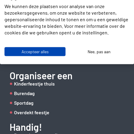
We kunnen deze plaatsen voor analyse van onze
bezoekersgegevens, om onze website te verbeteren,
gepersonaliseerde inhoud te tonen en om u een geweldige
Contact
website-ervaring te bieden. Voor meer informatie over de
cookies die we gebruiken opent u de instellingen.
Slotenmakerstraat 30
2672 GD Naaldwijk
info@verhuurbrigade.nl
Accepteer alles
Nee, pas aan
06 41 62 51 40
Organiseer een
Kinderfeestje thuis
Burendag
Sportdag
Overdekt feestje
Handig!