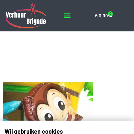
0
€
0,00
Mini-Met-Slide-
Jungle-Springkussen-
7
Wij gebruiken cookies