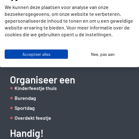
We kunnen deze plaatsen voor analyse van onze
bezoekersgegevens, om onze website te verbeteren,
gepersonaliseerde inhoud te tonen en om u een geweldige
Contact
website-ervaring te bieden. Voor meer informatie over de
cookies die we gebruiken opent u de instellingen.
Slotenmakerstraat 30
2672 GD Naaldwijk
Accepteer alles
Nee, pas aan
info@verhuurbrigade.nl
06 41 62 51 40
Organiseer een
Kinderfeestje thuis
Burendag
Sportdag
Overdekt feestje
Handig!