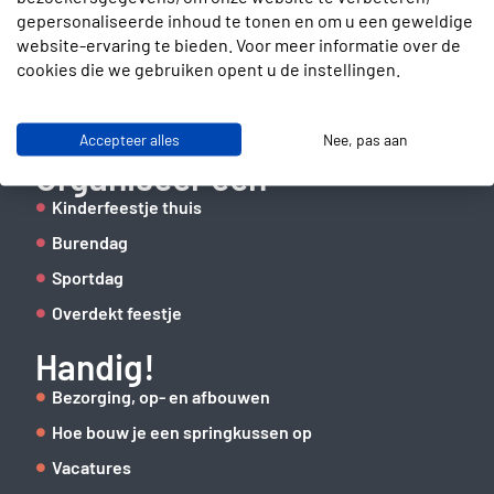
gepersonaliseerde inhoud te tonen en om u een geweldige
Slotenmakerstraat 30
website-ervaring te bieden. Voor meer informatie over de
2672 GD Naaldwijk
cookies die we gebruiken opent u de instellingen.
info@verhuurbrigade.nl
06 41 62 51 40
Accepteer alles
Nee, pas aan
Organiseer een
Kinderfeestje thuis
Burendag
Sportdag
Overdekt feestje
Handig!
Bezorging, op- en afbouwen
Hoe bouw je een springkussen op
Vacatures