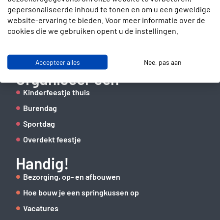
gepersonaliseerde inhoud te tonen en om u een geweldige
Slotenmakerstraat 30
website-ervaring te bieden. Voor meer informatie over de
2672 GD Naaldwijk
cookies die we gebruiken opent u de instellingen.
info@verhuurbrigade.nl
06 41 62 51 40
Accepteer alles
Nee, pas aan
Organiseer een
Kinderfeestje thuis
Burendag
Sportdag
Overdekt feestje
Handig!
Bezorging, op- en afbouwen
Hoe bouw je een springkussen op
Vacatures