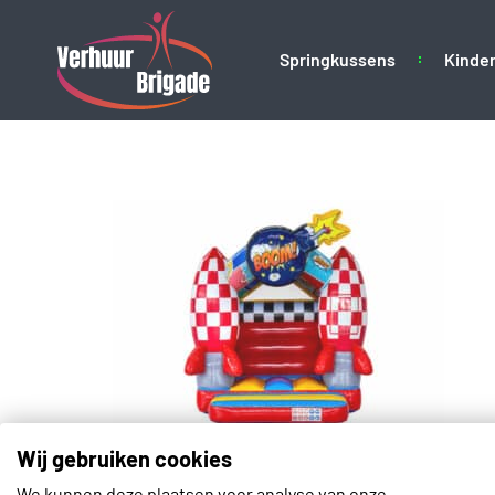
Springkussens
Kinder
01.025.080.001-0
Wij gebruiken cookies
We kunnen deze plaatsen voor analyse van onze