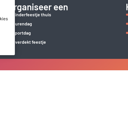
Organiseer een
Kinderfeestje thuis
kies
Burendag
Sportdag
Overdekt feestje