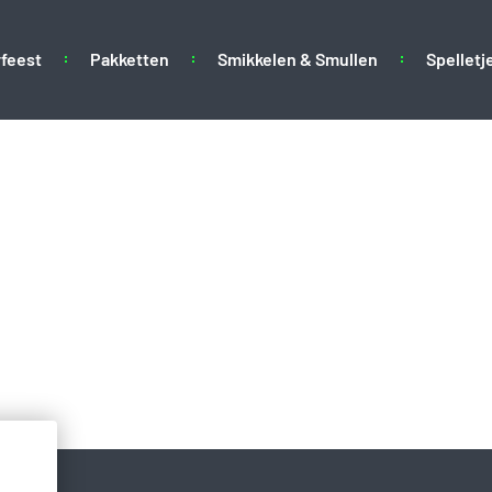
feest
Pakketten
Smikkelen & Smullen
Spelletj