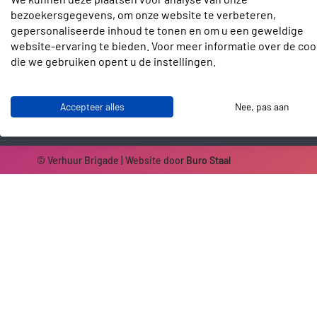
Contact
bezoekersgegevens, om onze website te verbeteren,
gepersonaliseerde inhoud te tonen en om u een geweldige
Slotenmakerstraat 30
website-ervaring te bieden. Voor meer informatie over de coo
2672 GD Naaldwijk
die we gebruiken opent u de instellingen.
info@verhuurbrigade.nl
06 41 62 51 40
Accepteer alles
Nee, pas aan
© Verhuur Brigade | Website door
Buro Staal