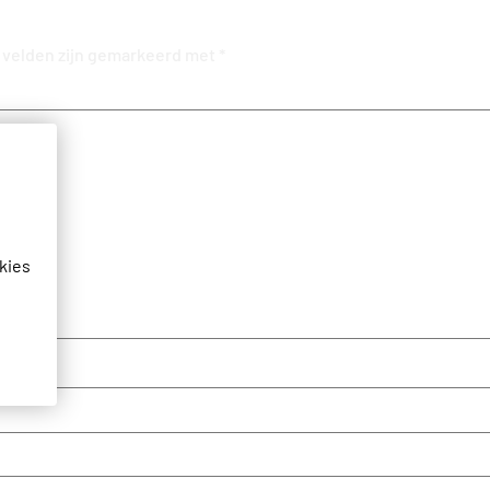
 velden zijn gemarkeerd met
*
kies