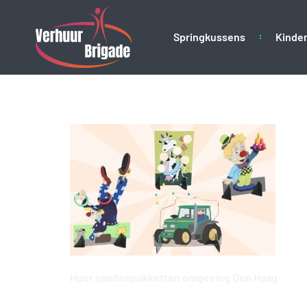
Springkussens
Kinder
spellenpakket-kind
Huur spellenpakketten omgeving Den Haag