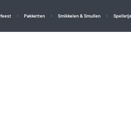
feest
Pakketten
Smikkelen & Smullen
Spelletj
erfeestje