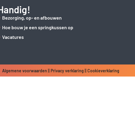
Handig!
Bezorging, op- en afbouwen
Hoe bouw je een springkussen op
Vacatures
Algemene voorwaarden
||
Privacy verklaring
||
Cookieverklaring