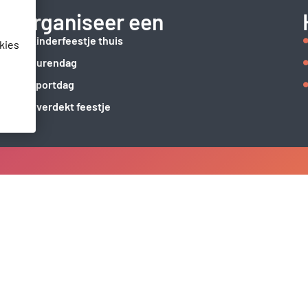
Organiseer een
Kinderfeestje thuis
kies
Burendag
Sportdag
Overdekt feestje