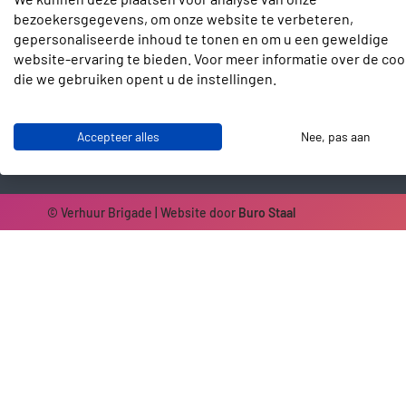
bezoekersgegevens, om onze website te verbeteren,
Contact
gepersonaliseerde inhoud te tonen en om u een geweldige
Slotenmakerstraat 30
website-ervaring te bieden. Voor meer informatie over de coo
2672 GD Naaldwijk
die we gebruiken opent u de instellingen.
info@verhuurbrigade.nl
06 41 62 51 40
Accepteer alles
Nee, pas aan
© Verhuur Brigade | Website door
Buro Staal