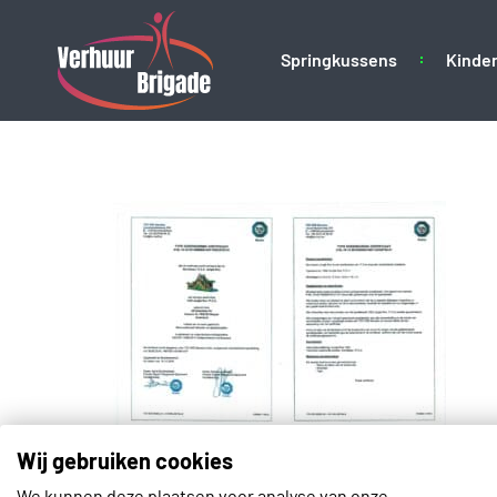
Springkussens
Kinder
cerftificaat
Wij gebruiken cookies
We kunnen deze plaatsen voor analyse van onze