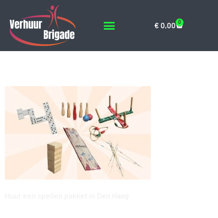
0
€
0,00
houten-spellen
Huur een spellen pakket in Den Haag
Geef een reactie