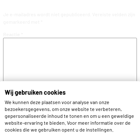
Je e-mailadres wordt niet gepubliceerd.
Vereiste velden zijn
gemarkeerd met
*
Reactie
*
Wij gebruiken cookies
We kunnen deze plaatsen voor analyse van onze
bezoekersgegevens, om onze website te verbeteren,
Naam
gepersonaliseerde inhoud te tonen en om u een geweldige
website-ervaring te bieden. Voor meer informatie over de
cookies die we gebruiken opent u de instellingen.
E-mail