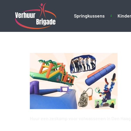
Springkussens
Kinder
spellenpakket-zes
Huur een zeskamp voor volwassenen in Den Haag