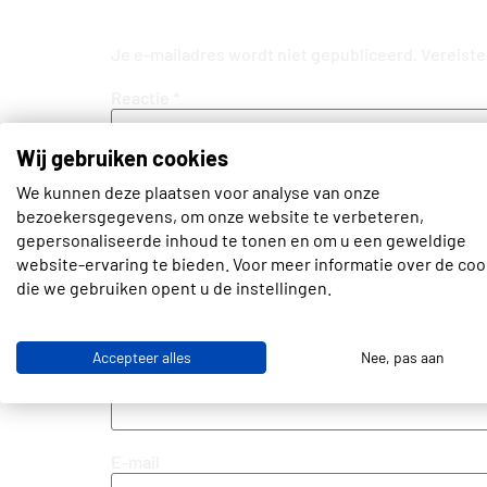
Geef een reactie
Je e-mailadres wordt niet gepubliceerd.
Vereiste
Reactie
*
Wij gebruiken cookies
We kunnen deze plaatsen voor analyse van onze
bezoekersgegevens, om onze website te verbeteren,
gepersonaliseerde inhoud te tonen en om u een geweldige
website-ervaring te bieden. Voor meer informatie over de coo
die we gebruiken opent u de instellingen.
Accepteer alles
Nee, pas aan
Naam
E-mail