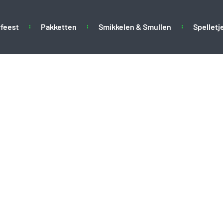
feest
Pakketten
Smikkelen & Smullen
Spelletj
kampxl