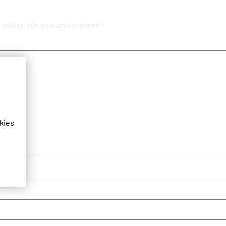
 velden zijn gemarkeerd met
*
kies