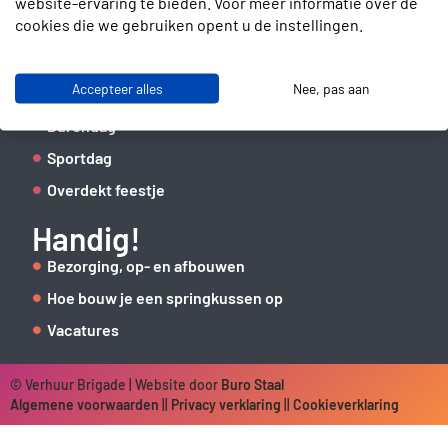
website-ervaring te bieden. Voor meer informatie over de
06 41 62 51 40
cookies die we gebruiken opent u de instellingen.
Organiseer een
Accepteer alles
Nee, pas aan
Kinderfeestje thuis
Burendag
Sportdag
Overdekt feestje
Handig!
Bezorging, op- en afbouwen
Hoe bouw je een springkussen op
Vacatures
© Verhuur Brigade | Website door
Buro Staal
Algemene voorwaarden
||
Privacy verklaring
||
Cookieverklaring