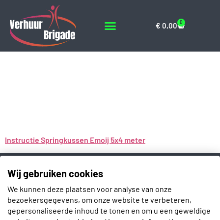
0
€
0,00
Instructie
Springkussen Emoij
5×4 meter
Instructie Springkussen Emoij 5x4 meter
Contact
Wij gebruiken cookies
Slotenmakerstraat 30
We kunnen deze plaatsen voor analyse van onze
2672 GD Naaldwijk
bezoekersgegevens, om onze website te verbeteren,
gepersonaliseerde inhoud te tonen en om u een geweldige
info@verhuurbrigade.nl