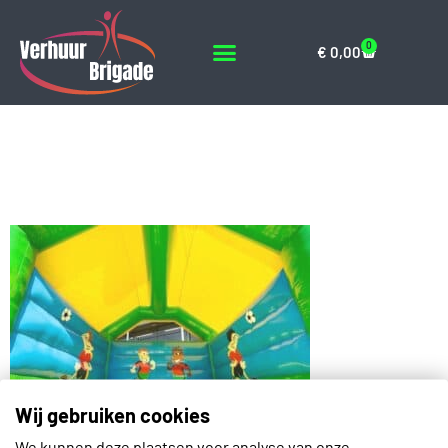
0
€
0,00
Standaard-voetbal-
springkussen-6
Wij gebruiken cookies
We kunnen deze plaatsen voor analyse van onze