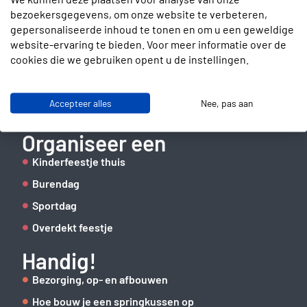
bezoekersgegevens, om onze website te verbeteren,
Contact
gepersonaliseerde inhoud te tonen en om u een geweldige
website-ervaring te bieden. Voor meer informatie over de
Slotenmakerstraat 30
cookies die we gebruiken opent u de instellingen.
2672 GD Naaldwijk
info@verhuurbrigade.nl
Accepteer alles
Nee, pas aan
06 41 62 51 40
Organiseer een
Kinderfeestje thuis
Burendag
Sportdag
Overdekt feestje
Handig!
Bezorging, op- en afbouwen
Hoe bouw je een springkussen op