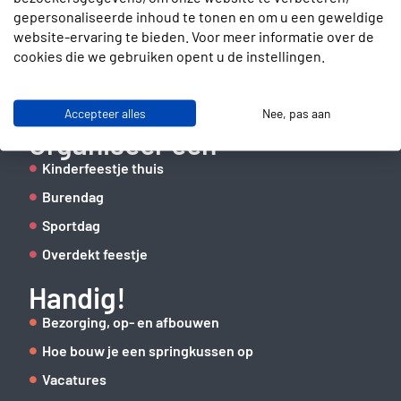
gepersonaliseerde inhoud te tonen en om u een geweldige
Slotenmakerstraat 30
website-ervaring te bieden. Voor meer informatie over de
2672 GD Naaldwijk
cookies die we gebruiken opent u de instellingen.
info@verhuurbrigade.nl
06 41 62 51 40
Accepteer alles
Nee, pas aan
Organiseer een
Kinderfeestje thuis
Burendag
Sportdag
Overdekt feestje
Handig!
Bezorging, op- en afbouwen
Hoe bouw je een springkussen op
Vacatures